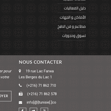
دليل الفعاليات
الأماكن و الجهات
مطاعم و فن الطبخ
تسوق وحجوزات
NOUS CONTACTER
er pour
19 rue Lac Farwa
 votre
Les Berges du Lac 1
(+216) 71 862 710
(+216) 71 862 578
OYER
info[@]tunisie[.]co