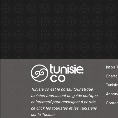
Infos 
Charte
Tunisie
Tunisie.co est le portail touristique
Annonc
tunisien fournissant un guide pratique
et interactif pour renseigner à portée
Contac
de click les touristes et les Tunisiens
sur la Tunisie.