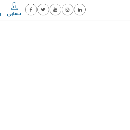
حسابي
ر