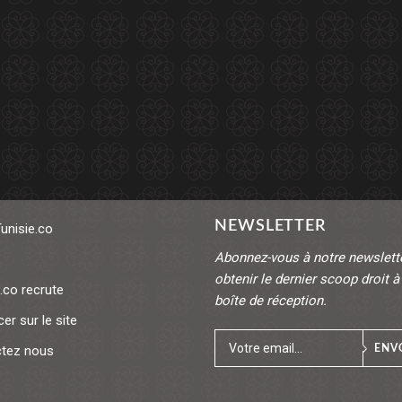
NEWSLETTER
Tunisie.co
Abonnez-vous à notre newslett
obtenir le dernier scoop droit à
.co recrute
boîte de réception.
er sur le site
tez nous
ENV