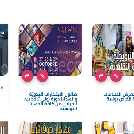
فت
معرض الصناعات
صالون الإبتكارات اليدويّة
 الخاص بولاية
والهدايا دورة أولى تأخذ بيد
الحرفي من كافّة الجهات
التونسيّة