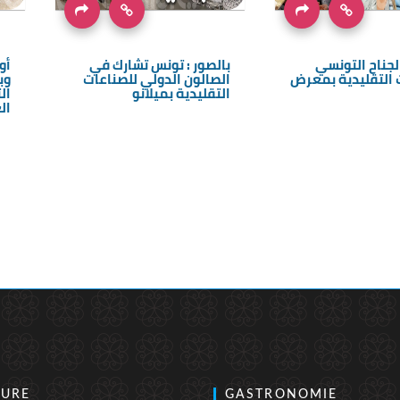
الجناح التونسي
بالصور : تونس تشارك في
أو
 التقليدية بمعرض
الصالون الدولي للصناعات
وب
التقليدية بميلانو
ال
العا
TURE
GASTRONOMIE