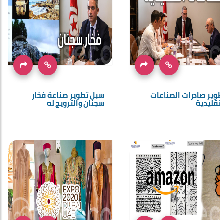
وير صادرات الصناعات
سبل تطوير صناعة فخار
تقليدية
سجنان والترويج له‎