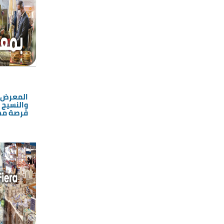
المعرض ا
والنسيج و
فرصة مه