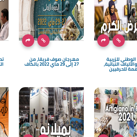
لوطني للزربية
مهرجان صوف فريقا، من
تط
الألياف النباتية،
27 إلى 29 ماي 2022 بالكاف
ال
مة للحرفيين