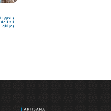
بالصور : 
للصناعات
بميلانو
ARTISANAT