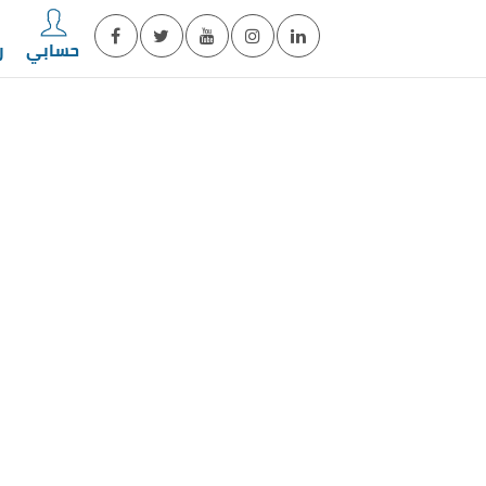
حسابي
ر