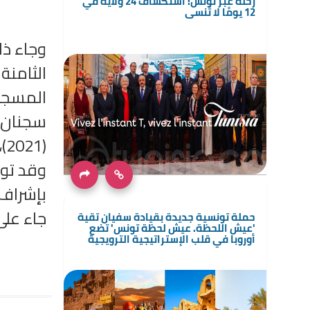
رحلة عبر تونس: استكشاف 24 ولاية في
12 يومًا لا تُنسى
الثامنة
(2021)، الهريسة (2022) وأخيرا النقش على المعادن (2023).
وقد تول
بإشراف 
جاء على
حملة تونسية جديدة بقيادة سفيان تقية
'عيش اللحظة. عيش لحظة تونس' تضع
أوروبا في قلب الإستراتيجية الترويجية