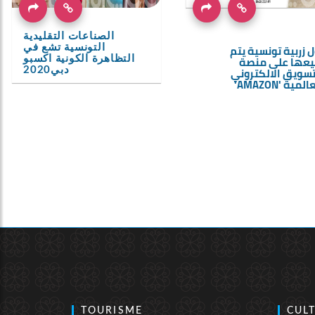
الصناعات التقليدية
ل زربية تونسية يتم
التونسية تشع في
يعها على منصة
التظاهرة الكونية اكسبو
تسويق الالكتروني
دبي2020
لمية 'AMAZON'
TOURISME
CUL