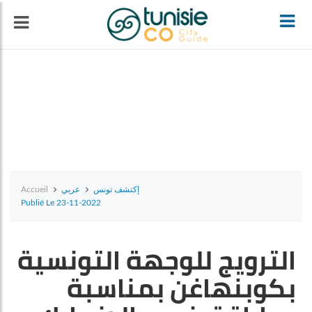
T
o
g
g
l
e
n
Accueil
عربي
إكتشف تونس
Publié Le 23-11-2022
a
الترويج للوجهة التونسية
v
بكوبنهاغن بمناسبة
i
g