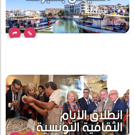
جندوبة: مخزون سياحي متميز ومتنوع وجب مزيد تثمينه