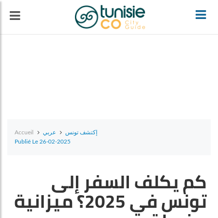
T
o
g
g
l
e
n
إكتشف تونس
عربي
Accueil
Publié Le 26-02-2025
a
كم يكلف السفر إلى
v
تونس في 2025؟ ميزانية
i
g