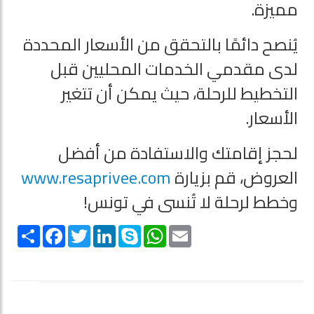
مميزة.
يُنصح دائمًا بالتحقق من الأسعار المحددة
لدى مقدمي الخدمات المحليين قبل
التخطيط للرحلة، حيث يمكن أن تتغير
الأسعار.
لحجز إقامتك والاستفادة من أفضل
العروض، قم بزيارة
www.resaprivee.com
وخطط لرحلة لا تُنسى في تونس!
S
F
T
L
S
W
E
h
a
w
i
k
h
m
a
c
i
n
y
a
a
r
e
t
k
p
t
i
e
b
t
e
e
s
l
o
e
d
A
o
r
I
p
k
n
p