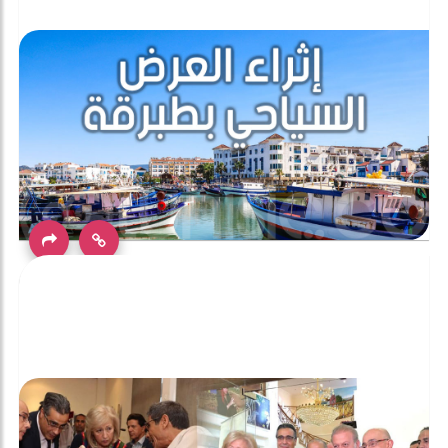
جندوبة: مخزون سياحي متميز ومتنوع وجب مزيد تثمينه