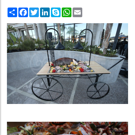
Share
Facebook
Twitter
LinkedIn
Skype
WhatsApp
Email