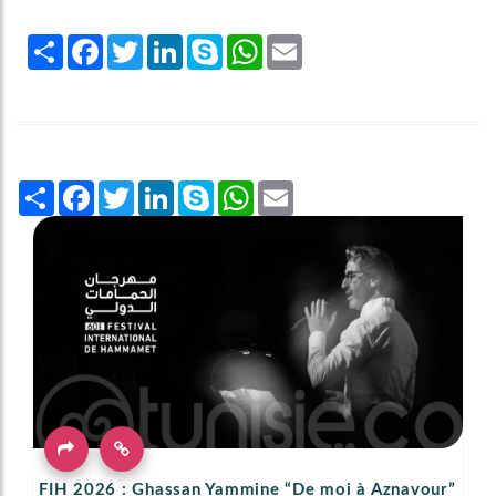
Share
Facebook
Twitter
LinkedIn
Skype
WhatsApp
Email
Share
Facebook
Twitter
LinkedIn
Skype
WhatsApp
Email
FIH 2026 : Ghassan Yammine “De moi à Aznavour”