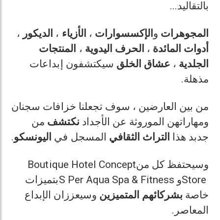
...
بالتقاليد
،
الديكور
،
الأزياء
،
الإكسسوارات
و
المجوهرات
المنتجات
،
اليدوية
الحرف
،
المائدة
أدوات
سيكتشفون إبداعات
الخلق
عشاق
،
الجلدية
.
مذهلة
من بين العارضين ، سوف تجعلنا خزافات سجنان
ومهاراتهن الموروثة عن الأجداد
نكتشف
من
.
اليونسكو
المسجل في
الثقافي
التراث
جدبد هذا
Boutique Hotel Concept
وسيحتفظ كل من
بتميزات
S Per Aqua Spa & Fitness
و
Store
خاصة
بشركائهم
المتميزين
وسيعززان الإبداع
.
المعاصر