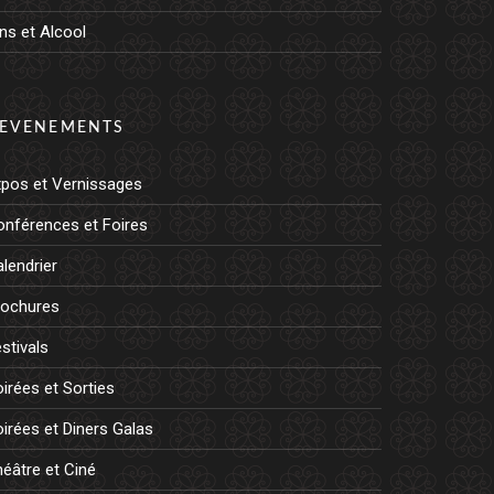
ns et Alcool
EVENEMENTS
xpos et Vernissages
onférences et Foires
lendrier
rochures
stivals
irées et Sorties
irées et Diners Galas
éâtre et Ciné