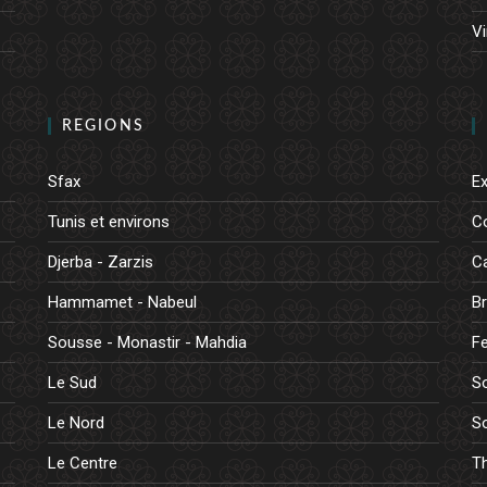
Vi
REGIONS
Sfax
E
Tunis et environs
C
Djerba - Zarzis
Ca
Hammamet - Nabeul
B
Sousse - Monastir - Mahdia
Fe
Le Sud
So
Le Nord
So
Le Centre
Th