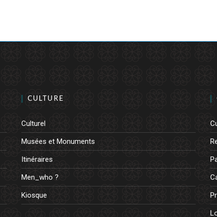
CULTURE
Culturel
Cu
Musées et Monuments
R
Itinéraires
Pa
Men_who ?
Ca
Kiosque
Pr
L