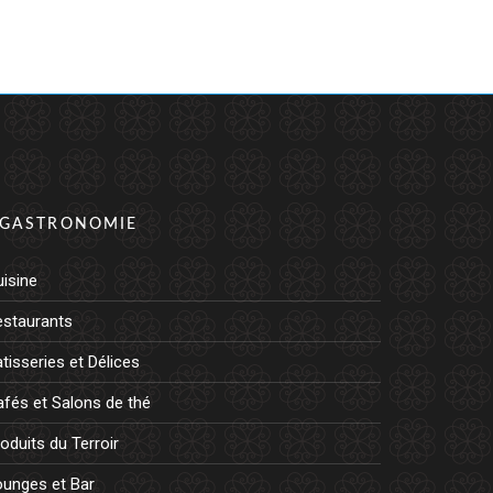
GASTRONOMIE
isine
estaurants
tisseries et Délices
fés et Salons de thé
oduits du Terroir
ounges et Bar