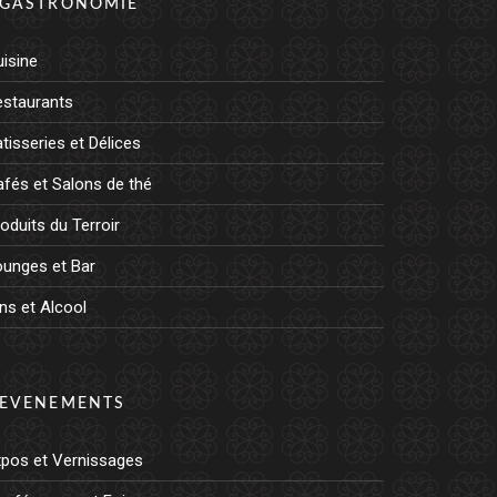
GASTRONOMIE
isine
estaurants
tisseries et Délices
fés et Salons de thé
oduits du Terroir
ounges et Bar
ns et Alcool
EVENEMENTS
xpos et Vernissages