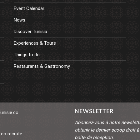
Event Calendar
News
Discover Tunisia
Experiences & Tours
Things to do
Restaurants & Gastronomy
NEWSLETTER
Tunisie.co
Abonnez-vous à notre newslett
obtenir le dernier scoop droit à
.co recrute
boîte de réception.