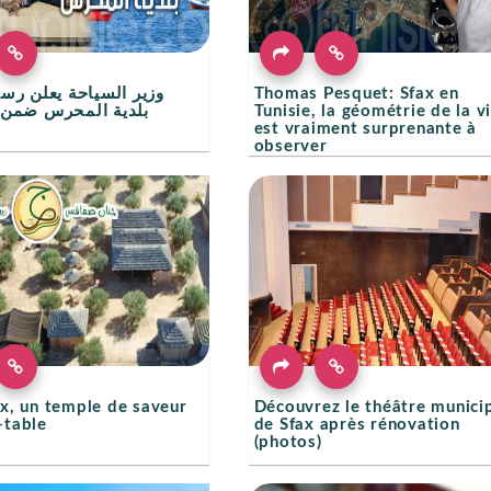
وزير السياحة يعلن رسم
Thomas Pesquet: Sfax en
بلدية المحرس ضمن ا
Tunisie, la géométrie de la vi
est vraiment surprenante à
observer
ax, un temple de saveur
Découvrez le théâtre munici
-table
de Sfax après rénovation
(photos)