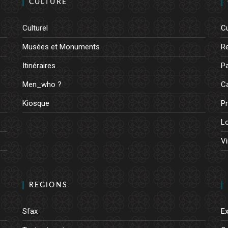
CULTURE
Culturel
Cu
Musées et Monuments
R
Itinéraires
Pa
Men_who ?
Ca
Kiosque
Pr
L
Vi
REGIONS
Sfax
E