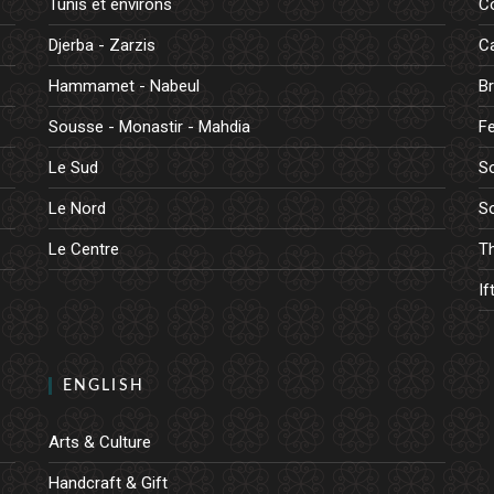
Tunis et environs
C
Djerba - Zarzis
Ca
Hammamet - Nabeul
B
Sousse - Monastir - Mahdia
Fe
Le Sud
So
Le Nord
So
Le Centre
Th
If
ENGLISH
Arts & Culture
Handcraft & Gift