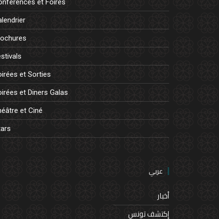
onférences et Foires
lendrier
rochures
stivals
irées et Sorties
irées et Diners Galas
éâtre et Ciné
tars
عربي
أخبار
إكتشف تونس