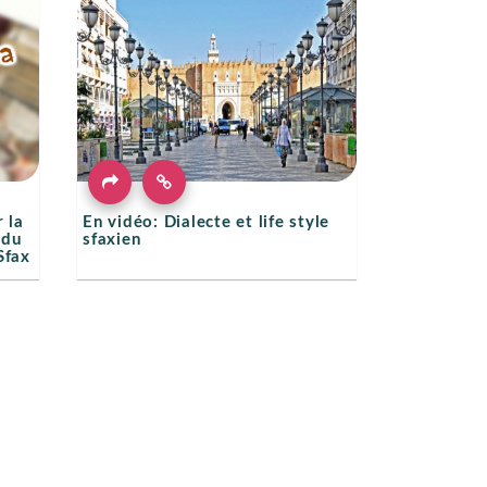
 la
En vidéo: Dialecte et life style
 du
sfaxien
Sfax