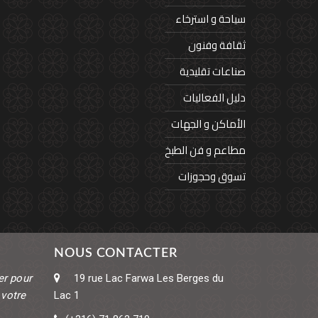
سياحة و استرخاء
ثقافة وفنون
صناعات تقليدية
دليل الفعاليات
الأماكن و الجهات
مطاعم و فن الطبخ
تسوق وحجوزات
NOUS CONTACTER
er pour
19 rue Lac Farwa
Les Berges du
 votre
Lac 1