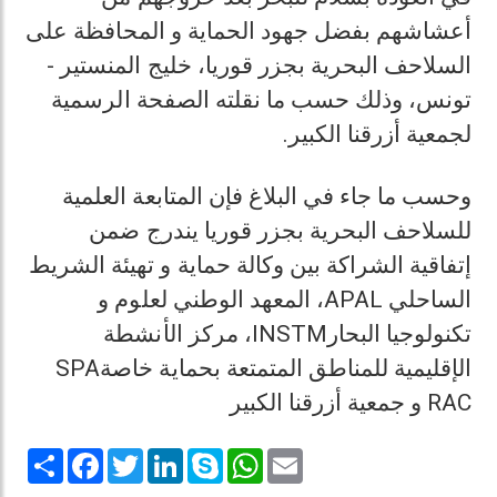
أعشاشهم بفضل جهود الحماية و المحافظة على
السلاحف البحرية بجزر قوريا، خليج المنستير -
تونس، وذلك حسب ما نقلته الصفحة الرسمية
لجمعية أزرقنا الكبير.
وحسب ما جاء في البلاغ فإن المتابعة العلمية
للسلاحف البحرية بجزر قوريا يندرج ضمن
إتفاقية الشراكة بين وكالة حماية و تهيئة الشريط
الساحلي APAL، المعهد الوطني لعلوم و
تكنولوجيا البحارINSTM، مركز الأنشطة
الإقليمية للمناطق المتمتعة بحماية خاصةSPA
RAC و جمعية أزرقنا الكبير
Share
Facebook
Twitter
LinkedIn
Skype
WhatsApp
Email