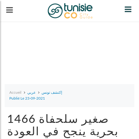
Tog
navi
Accueil
عربي
إكتشف تونس
Publié Le 23-09-2021
1466 صغير سلحفاة
بحرية ينجح في العودة