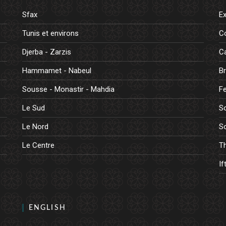
Sfax
E
Tunis et environs
C
Djerba - Zarzis
Ca
Hammamet - Nabeul
B
Sousse - Monastir - Mahdia
Fe
Le Sud
So
Le Nord
So
Le Centre
Th
If
ENGLISH