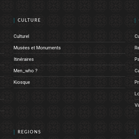
CULTURE
Culturel
Cu
Musées et Monuments
R
Itinéraires
Pa
Men_who ?
Ca
Kiosque
Pr
L
Vi
REGIONS