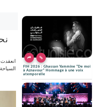
نح
FIH 2026 : Ghassan Yammine “De moi
السياحة.
à Aznavour” Hommage à une voix
atemporelle