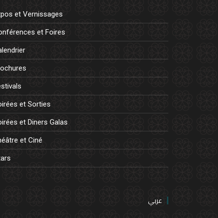
xpos et Vernissages
onférences et Foires
lendrier
rochures
stivals
irées et Sorties
irées et Diners Galas
éâtre et Ciné
tars
عربي