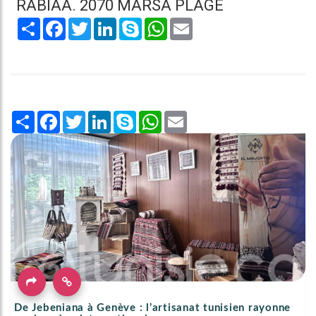
RABIÂA. 2070 MARSA PLAGE
Share
Facebook
Twitter
LinkedIn
Skype
WhatsApp
Email
Share
Facebook
Twitter
LinkedIn
Skype
WhatsApp
Email
De Jebeniana à Genève : l’artisanat tunisien rayonne