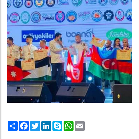
Share
Facebook
Twitter
LinkedIn
Skype
WhatsApp
Email