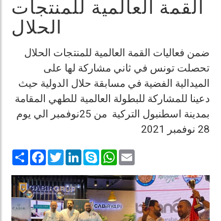
القمة العالمية للمنتجات
الحلال
ضمن فعاليات القمة العالمية للمنتجات الحلال
تحصلت تونس في ثاني مشاركة لها على
الميدالية الفضية في مسابقة حلال الدولية حيث
دعينا للمشاركة للبطولة العالمية للطهي المقامة
بمدينة اسطنبول التركية من 25نوفمبر الي يوم
28 نوفمبر 2021
Share
Facebook
Twitter
LinkedIn
Skype
WhatsApp
Email