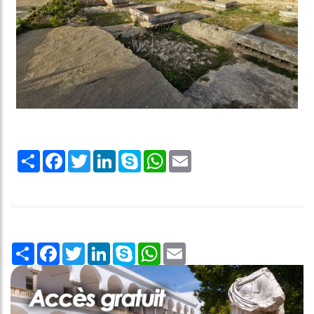
Share
Facebook
Twitter
LinkedIn
Skype
WhatsApp
Email
Share
Facebook
Twitter
LinkedIn
Skype
WhatsApp
Email