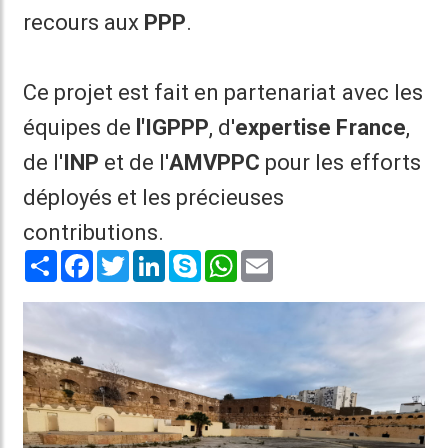
recours aux
PPP
.
Ce projet est fait en partenariat avec les
équipes de
l'IGPPP
, d'
expertise France
,
de l'
INP
et de l'
AMVPPC
pour les efforts
déployés et les précieuses
contributions.
Share
Facebook
Twitter
LinkedIn
Skype
WhatsApp
Email