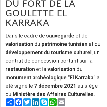
DU FORT DE LA
GOULETTE EL
KARRAKA
Dans le cadre de
sauvegarde
et de
valorisation
du
patrimoine tunisien
et du
développement du tourisme culturel
, un
contrat de concession portant sur la
restauration
et la
valorisation
du
monument archéologique "El Karraka"
a
été signé le
7 décembre 2021
au siège
du
Ministère des Affaires
Culturelles
.
Share
Facebook
Twitter
LinkedIn
Skype
WhatsApp
Email