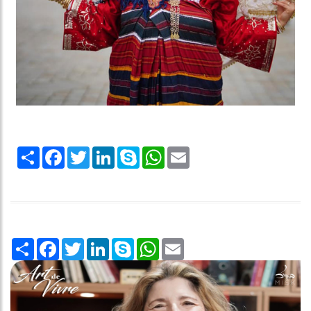
Share
Facebook
Twitter
LinkedIn
Skype
WhatsApp
Email
Share
Facebook
Twitter
LinkedIn
Skype
WhatsApp
Email