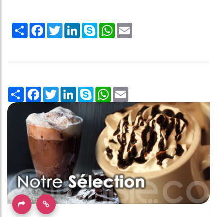
Share
Facebook
Twitter
LinkedIn
Skype
WhatsApp
Email
Share
Facebook
Twitter
LinkedIn
Skype
WhatsApp
Email