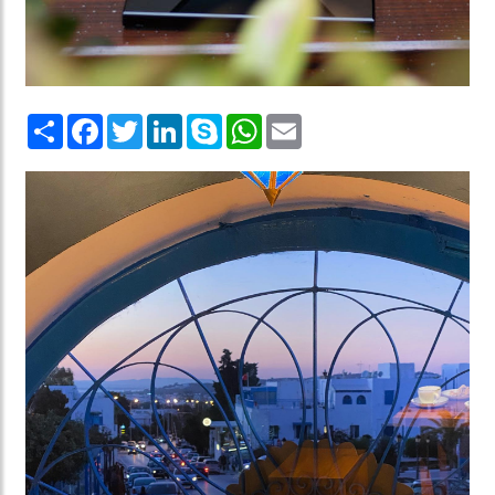
Share
Facebook
Twitter
LinkedIn
Skype
WhatsApp
Email