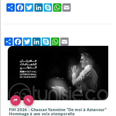
Share
Facebook
Twitter
LinkedIn
Skype
WhatsApp
Email
Share
Facebook
Twitter
LinkedIn
Skype
WhatsApp
Email
FIH 2026 : Ghassan Yammine “De moi à Aznavour”
Hommage à une voix atemporelle