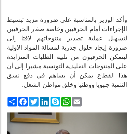
وأكد الوزير بالمناسبة على ضرورة مزيد تبسيط
الإجراءات أمام الحرفيين وخاصة صغار الحرفيين
لتسهيل عملية تصدير منتوجاتهم لافتا إلى
ضرورة إيجاد حلول جذرية لمسألة المواد الاولية
ليتمكن الحرفيون من تلبية الطلبات المتزايدة
على المنتوجات التقليدية التونسية مشيرا إلى أن
هذا القطاع يمكن أن يساهم في دفع نسق
التنمية جهويا ووطنيا وخلق مواطن الشغل.
Share
Facebook
Twitter
LinkedIn
Skype
WhatsApp
Email