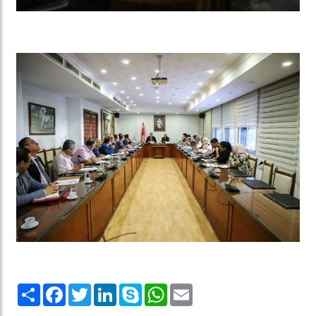
Share
Facebook
Twitter
LinkedIn
Skype
WhatsApp
Email