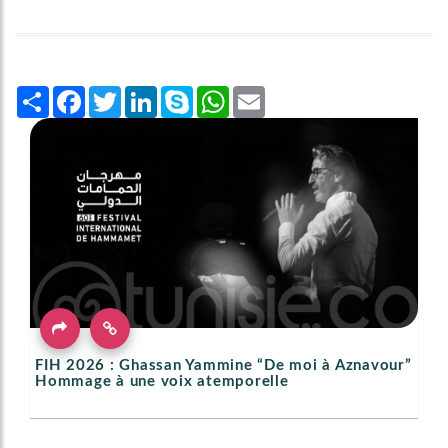
Share
Facebook
Twitter
LinkedIn
Skype
WhatsApp
Email
FIH 2026 : Ghassan Yammine “De moi à Aznavour”
Hommage à une voix atemporelle