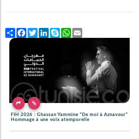
Share
Facebook
Twitter
LinkedIn
Skype
WhatsApp
Email
FIH 2026 : Ghassan Yammine “De moi à Aznavour”
Hommage à une voix atemporelle