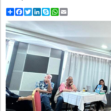
Share
Facebook
Twitter
LinkedIn
Skype
WhatsApp
Email