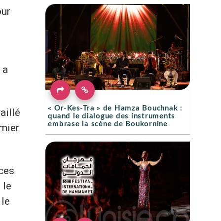
our
 a
« Or-Kes-Tra » de Hamza Bouchnak :
aillé
quand le dialogue des instruments
embrase la scène de Boukornine
emier
aces
 le
 le