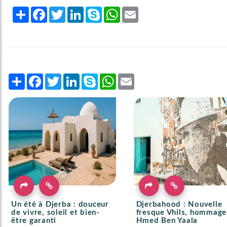
Share
Facebook
Twitter
LinkedIn
Skype
WhatsApp
Email
Share
Facebook
Twitter
LinkedIn
Skype
WhatsApp
Email
Un été à Djerba : douceur
Djerbahood : Nouvelle
de vivre, soleil et bien-
fresque Vhils, hommage
être garanti
Hmed Ben Yaala