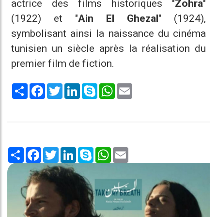
actrice des films historiques "
Zohra
"
(1922) et "
Ain El Ghezal
" (1924),
symbolisant ainsi la naissance du cinéma
tunisien un siècle après la réalisation du
premier film de fiction.
Share
Facebook
Twitter
LinkedIn
Skype
WhatsApp
Email
Share
Facebook
Twitter
LinkedIn
Skype
WhatsApp
Email