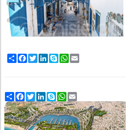
Share
Facebook
Twitter
LinkedIn
Skype
WhatsApp
Email
Share
Facebook
Twitter
LinkedIn
Skype
WhatsApp
Email