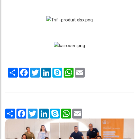
Share
Facebook
Twitter
LinkedIn
Skype
WhatsApp
Email
Share
Facebook
Twitter
LinkedIn
Skype
WhatsApp
Email