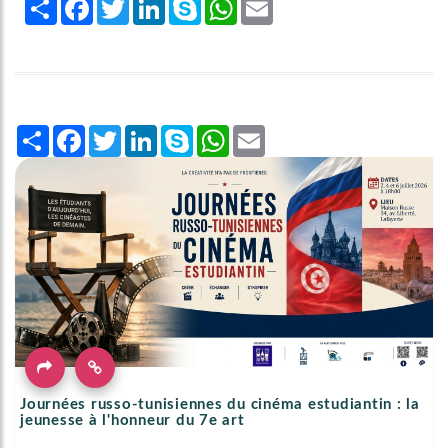
Share
Facebook
Twitter
LinkedIn
Skype
WhatsApp
Email
Share
Facebook
Twitter
LinkedIn
Skype
WhatsApp
Email
Journées russo-tunisiennes du cinéma estudiantin : la
jeunesse à l'honneur du 7e art