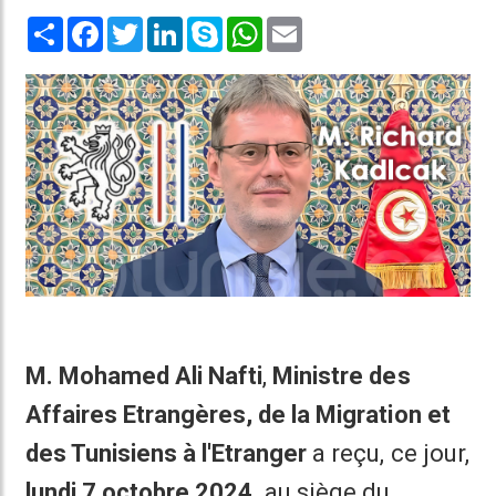
Share
Facebook
Twitter
LinkedIn
Skype
WhatsApp
Email
M. Mohamed Ali Nafti
,
Ministre des
Affaires Etrangères, de la Migration et
des Tunisiens à l'Etranger
a reçu, ce jour,
lundi 7 octobre 2024,
au siège du