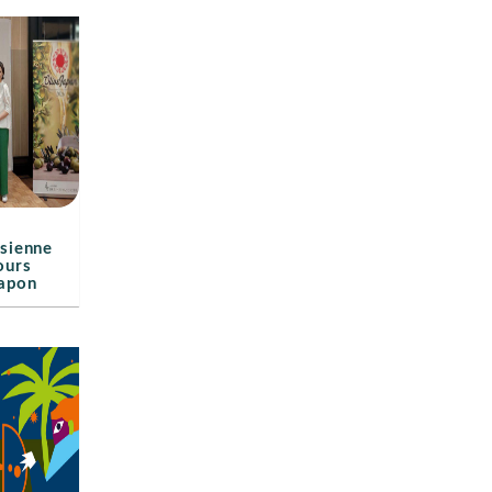
isienne
ours
Japon