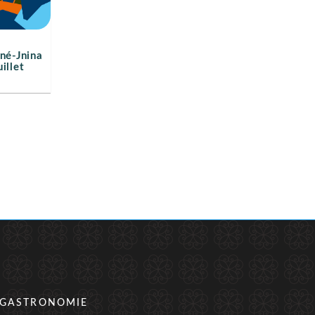
iné-Jnina
illet
GASTRONOMIE