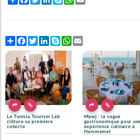
Share
Facebook
Twitter
LinkedIn
Skype
WhatsApp
Email
Le Tunisia Tourism Lab
Mawj : la vague
clôture sa première
gastronomique pour un
cohorte
expérience culinaire à
Hammamet