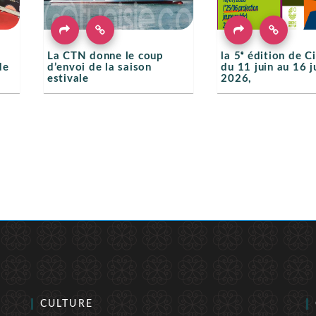
e
La CTN donne le coup
la 5ᵉ édition de C
de
d’envoi de la saison
du 11 juin au 16 ju
estivale
2026,
CULTURE