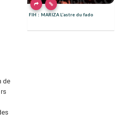
FIH : MARIZA L’astre du fado
n de
urs
des