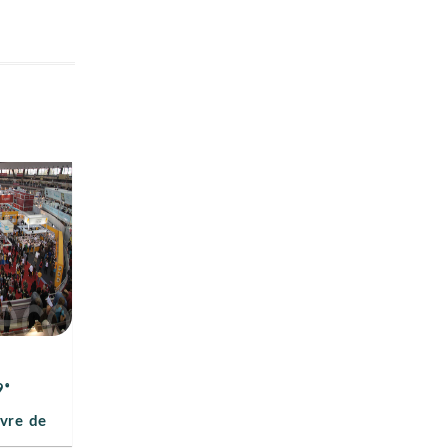
9ᵉ
ivre de