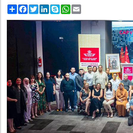
Share
Facebook
Twitter
LinkedIn
Skype
WhatsApp
Email