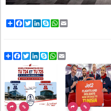
Share
Facebook
Twitter
LinkedIn
Skype
WhatsApp
Email
Share
Facebook
Twitter
LinkedIn
Skype
WhatsApp
Email