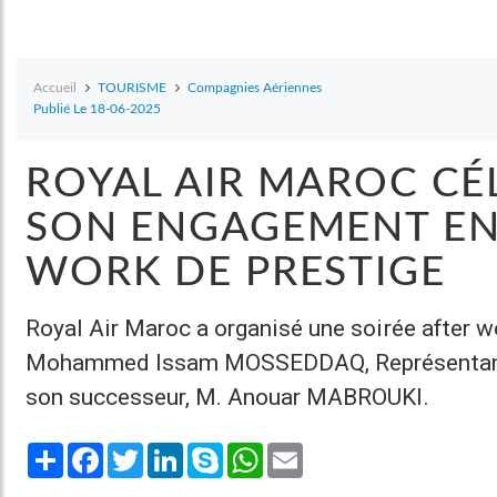
Accueil
TOURISME
Compagnies Aériennes
Publié Le 18-06-2025
ROYAL AIR MAROC CÉ
SON ENGAGEMENT EN 
WORK DE PRESTIGE
Royal Air Maroc a organisé une soirée after wo
Mohammed Issam MOSSEDDAQ, Représentant Rég
son successeur, M. Anouar MABROUKI.
Share
Facebook
Twitter
LinkedIn
Skype
WhatsApp
Email