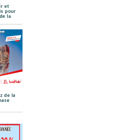
ir et
és pour
de la
z de la
hase