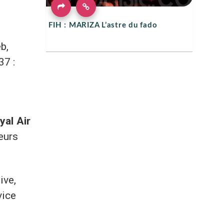
FIH : MARIZA L’astre du fado
b,
37 :
yal Air
eurs
ive,
vice