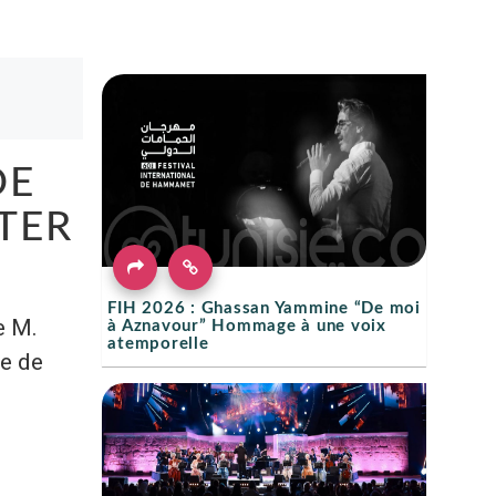
DE
TER
FIH 2026 : Ghassan Yammine “De moi
e M.
à Aznavour” Hommage à une voix
atemporelle
e de