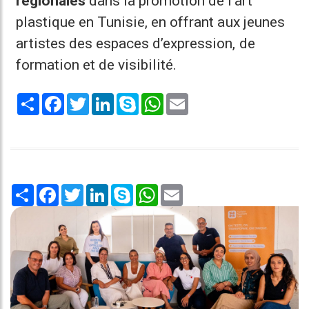
régionales
dans la promotion de l’art
plastique en Tunisie, en offrant aux jeunes
artistes des espaces d’expression, de
formation et de visibilité.
Share
Facebook
Twitter
LinkedIn
Skype
WhatsApp
Email
Share
Facebook
Twitter
LinkedIn
Skype
WhatsApp
Email