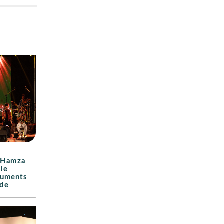
e Hamza
le
ruments
 de