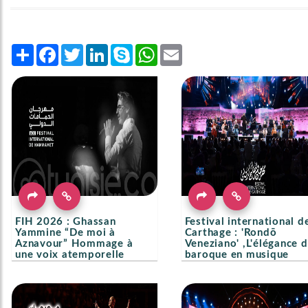
Share
Facebook
Twitter
LinkedIn
Skype
WhatsApp
Email
FIH 2026 : Ghassan
Festival international d
Yammine “De moi à
Carthage : 'Rondō
Aznavour” Hommage à
Veneziano' ,L'élégance 
une voix atemporelle
baroque en musique