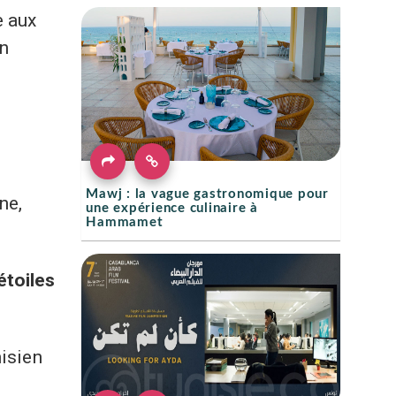
e aux
n
Mawj : la vague gastronomique pour
ne,
une expérience culinaire à
Hammamet
étoiles
isien