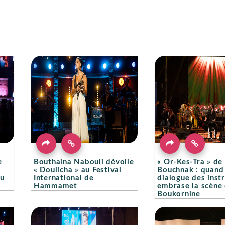
e
Bouthaina Nabouli dévoile
« Or-Kes-Tra » d
« Doulicha » au Festival
Bouchnak : quand 
du
International de
dialogue des inst
Hammamet
embrase la scène
Boukornine