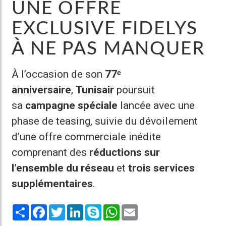
UNE OFFRE
EXCLUSIVE FIDELYS
À NE PAS MANQUER
À l’occasion de son
77ᵉ
anniversaire
,
Tunisair
poursuit
sa
campagne spéciale
lancée avec une
phase de teasing, suivie du dévoilement
d’une offre commerciale inédite
comprenant des
réductions sur
l’ensemble du réseau
et
trois services
supplémentaires
.
Share
Facebook
Twitter
LinkedIn
Skype
WhatsApp
Email