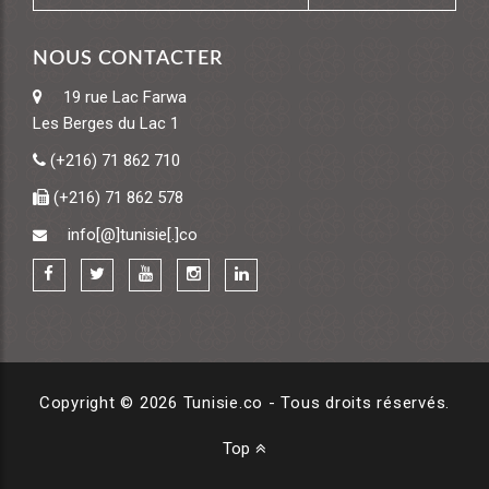
NOUS CONTACTER
19 rue Lac Farwa
Les Berges du Lac 1
(+216) 71 862 710
(+216) 71 862 578
info[@]tunisie[.]co
Copyright © 2026 Tunisie.co - Tous droits réservés.
Top