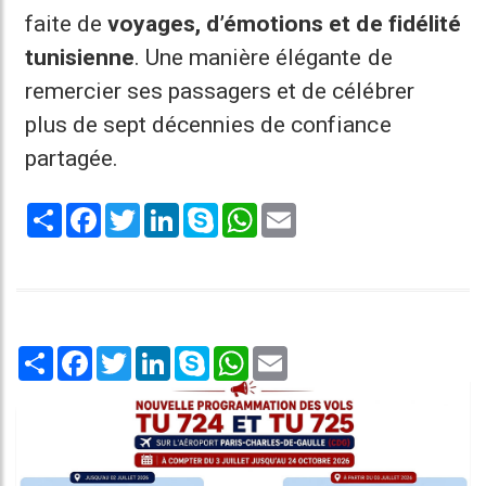
faite de
voyages, d’émotions et de fidélité
tunisienne
. Une manière élégante de
remercier ses passagers et de célébrer
plus de sept décennies de confiance
partagée.
Share
Facebook
Twitter
LinkedIn
Skype
WhatsApp
Email
Share
Facebook
Twitter
LinkedIn
Skype
WhatsApp
Email