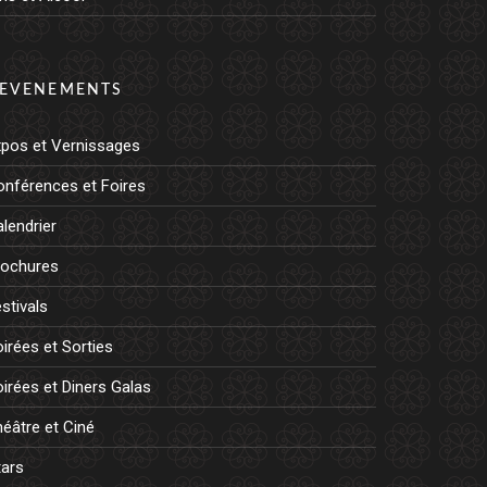
EVENEMENTS
xpos et Vernissages
onférences et Foires
lendrier
rochures
stivals
irées et Sorties
irées et Diners Galas
éâtre et Ciné
tars