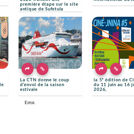
première étape sur le site
antique de Sufetula
e
La CTN donne le coup
la 5ᵉ édition de C
de
d’envoi de la saison
du 11 juin au 16 ju
estivale
2026,