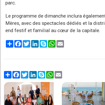
parc.
Le programme de dimanche inclura également d
Mères, avec des spectacles dédiés et la distr
end festif et familial au cœur de la capitale.
Share
Facebook
Twitter
LinkedIn
Skype
WhatsApp
Email
Share
Facebook
Twitter
LinkedIn
Skype
WhatsApp
Email