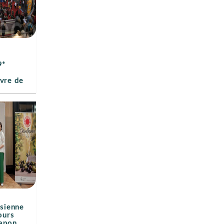
9ᵉ
ivre de
isienne
ours
Japon