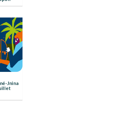
iné-Jnina
illet