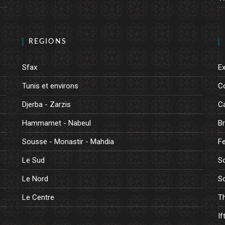
REGIONS
Sfax
E
Tunis et environs
C
Djerba - Zarzis
Ca
Hammamet - Nabeul
B
Sousse - Monastir - Mahdia
Fe
Le Sud
So
Le Nord
So
Le Centre
Th
If