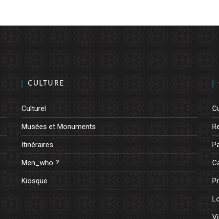
CULTURE
Culturel
Cu
Musées et Monuments
R
Itinéraires
Pa
Men_who ?
Ca
Kiosque
Pr
L
Vi