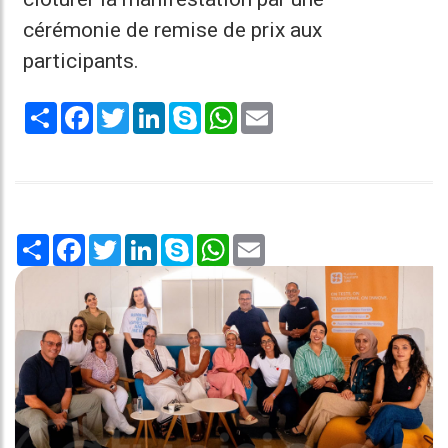
cérémonie de remise de prix aux
participants.
Share
Facebook
Twitter
LinkedIn
Skype
WhatsApp
Email
Share
Facebook
Twitter
LinkedIn
Skype
WhatsApp
Email