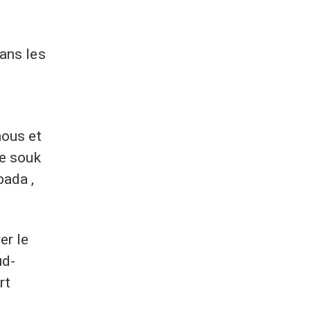
ans les
i
nous et
le souk
bada ,
er le
ud-
rt