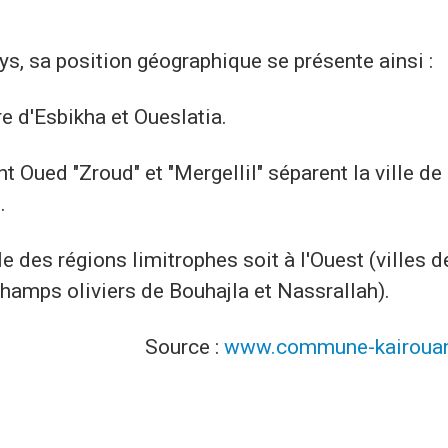
ays, sa position géographique se présente ainsi :
re d'Esbikha et Oueslatia.
nt Oued "Zroud" et "Mergellil" séparent la ville de 
.
e des régions limitrophes soit à l'Ouest (villes d
champs oliviers de Bouhajla et Nassrallah).
Source :
www.commune-kairouan