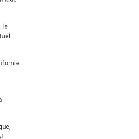
 le
tuel
ifornie
a
que,
Al