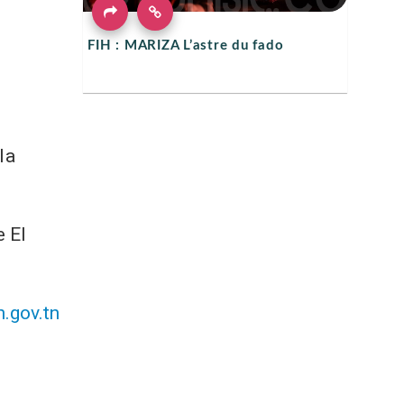
FIH : MARIZA L’astre du fado
la
e El
.gov.tn