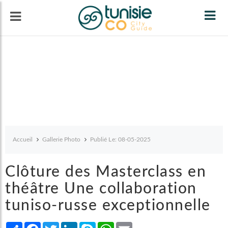
Tog
navi
Accueil
Gallerie Photo
Publié Le: 08-05-2025
Clôture des Masterclass en
théâtre Une collaboration
tuniso-russe exceptionnelle
Share
Facebook
Twitter
LinkedIn
Skype
WhatsApp
Email