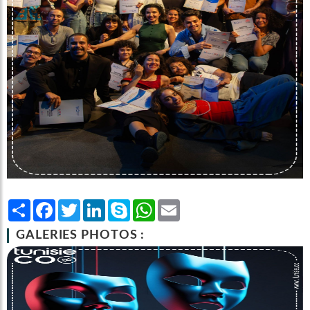
Share
Facebook
Twitter
LinkedIn
Skype
WhatsApp
Email
GALERIES PHOTOS :