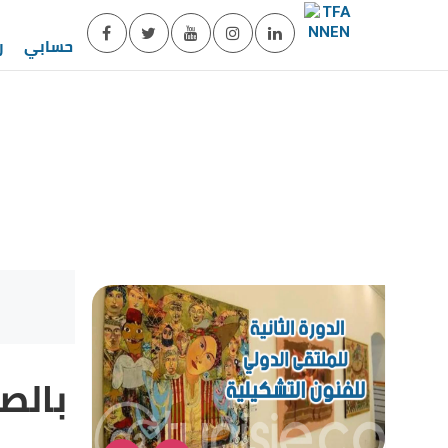
حسابي
ر
بالصو