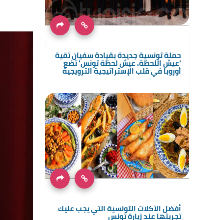
حملة تونسية جديدة بقيادة سفيان تقية
'عيش اللحظة. عيش لحظة تونس' تضع
أوروبا في قلب الإستراتيجية الترويجية
أفضل الأكلات التونسية التي يجب عليك
تجربتها عند زيارة تونس