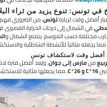
خ في تونس: تنوع يزيد من ثراء البلا
يار أفضل وقت لزيارة
تونس
، من الضروري فهم ت
سطي
في الشمال إلى درجات الحرارة القصوى 
جارب مختلفة حسب الموسم. يتمتع الشمال و
ال
 مما يجعله مثالياً للأنشطة الشاطئية والاستكش
: أفضل وقت لاستكشاف تونس
ربيع
من
مارس إلى جوان
، ويُعد أفضل فترة ل
بين
16°C و 26°C
، مما يجعلها مثالية للاستكشا