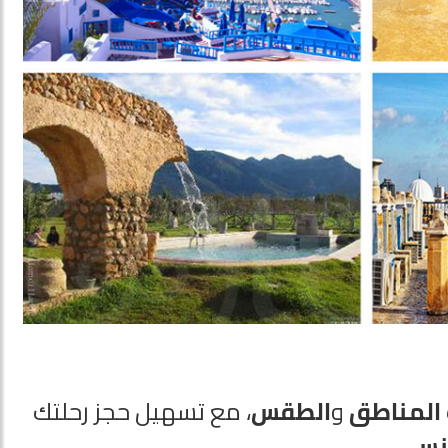
المناطق
و
الطقس
، مع تسهيل حجز رحلتك
نس
.