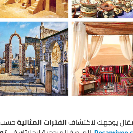
مقال يوجهك لاكتشاف
الفترات المثالية
حسب
Resaprivee.
، المنصة المرجعية لرحلاتك في
تو