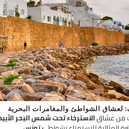
 لعشاق الشواطئ والمغامرات البحرية
ت من عشاق
الاسترخاء تحت شمس البحر الأب
رة المثالية للاستمتاع بشواطئ
تونس
.