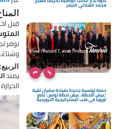
ندوة بدار الكتب الوطنية تكريمًا للشيخ
محمد الشاذلي النيفر
المنا
قبل اخت
المتو
توفر ت
وشتاءً،
الربيع
يمتد
ال
الحرارة 
حملة تونسية جديدة بقيادة سفيان تقية
'عيش اللحظة. عيش لحظة تونس' تضع
أوروبا في قلب الإستراتيجية الترويجية