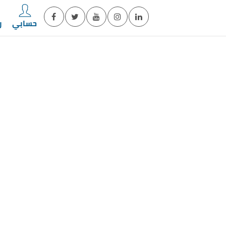
حسابي
ر