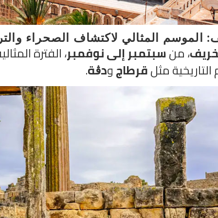
: الموسم المثالي لاكتشاف الصحراء والتر
خريف
، من
سبتمبر إلى نوفمبر
، الفترة المثالي
 التاريخية مثل
قرطاج
و
دڨة
.