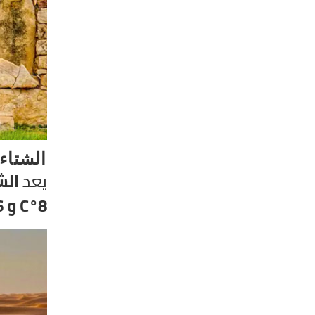
الشتاء:
يعد
الش
8°C و 16°C