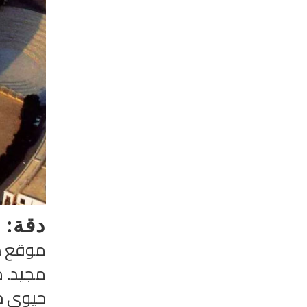
دقة: 
موقع دق
مجيد. م
حيوي حي