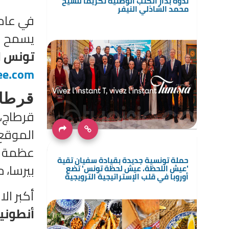
ندوة بدار الكتب الوطنية تكريمًا للشيخ
محمد الشاذلي النيفر
في عام 2025، تؤكد م
يسمح لك
تونس ا
ee.com
قرطاج
قرطاج، 
الموقع 
عظمة ال
حملة تونسية جديدة بقيادة سفيان تقية
بيرسا، 
'عيش اللحظة. عيش لحظة تونس' تضع
أوروبا في قلب الإستراتيجية الترويجية
أكبر ال
أنطون