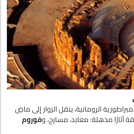
طورية الرومانية، ينقل الزوار إلى ماضٍ
ثارًا مذهلة: معابد، مسارح، و
فوروم