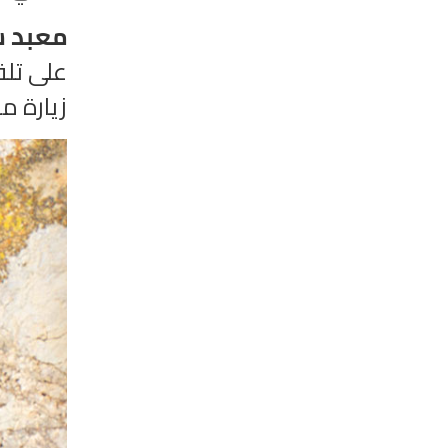
معبد س
على تلة
زيارة م