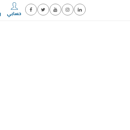
حسابي
ر