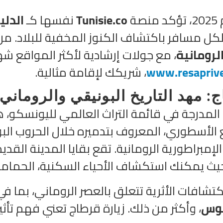
نصة
Tunisie.co
نفسها كـ
الدلي
ل مسافر باكتشاف الكنوز المخفية للبلاد. من خل
لرومانية
، مع جولات إرشادية لأكثر المواقع ش
www.resapriv
، شريكك لإقامة مثالية.
: مهد التاريخ البونيقي والروماني
المدرجة في قائمة التراث العالمي لليونسكو،
الأسطوري، المعروف بتدميره خلال الحروب البو
إمبراطورية الرومانية. تقع بقايا المدينة القد
حيث يمكنك استكشاف الأحياء السكنية، الحمام
اكتشافات الأثرية تتعلق بالعصر الروماني، بما ف
يوس
، وأكثر من ذلك. زيارة قرطاج تعني فهم تأثي