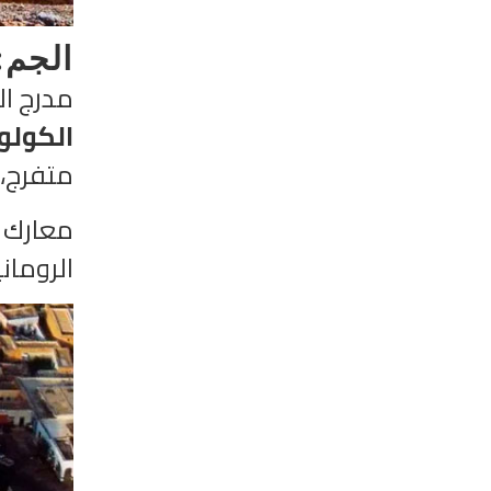
الجم:
مدرج ال
الكولو
متفرج، 
معارك ا
الرومان