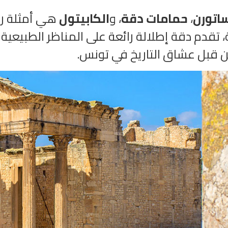
اتورن
،
حمامات دقة
، و
الكابيتول
هي أمثلة را
، تقدم دقة إطلالة رائعة على المناظر الطبيعي
ن قبل عشاق التاريخ في تونس.