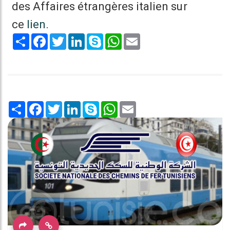
des Affaires étrangères italien sur
ce
lien
.
Share
Facebook
Twitter
LinkedIn
Skype
WhatsApp
Email
Share
Facebook
Twitter
LinkedIn
Skype
WhatsApp
Email