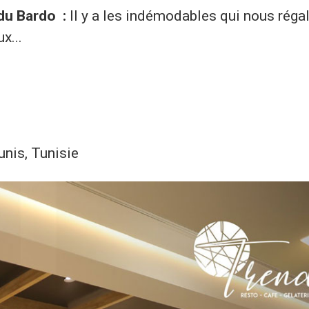
 du Bardo :
Il y a les indémodables qui nous réga
ux...
nis, Tunisie