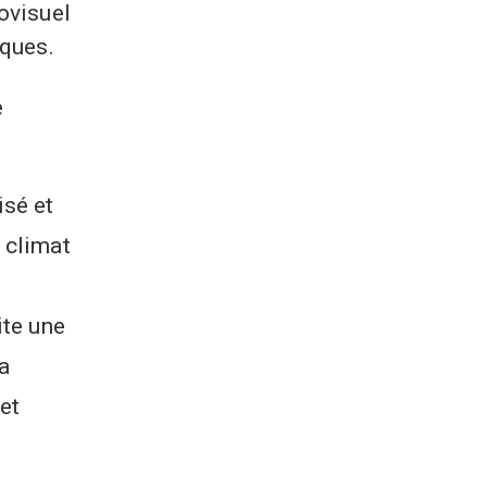
ovisuel
iques.
e
isé et
 climat
ite une
La
et