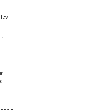
 les
ur
ur
s
locale.