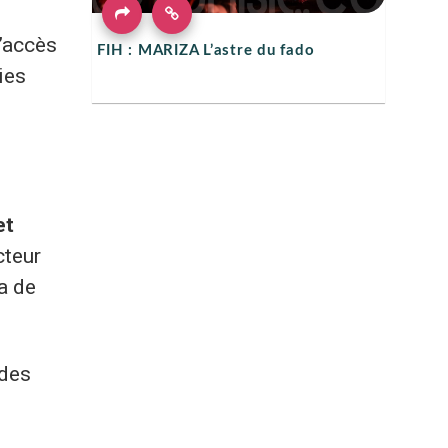
l’accès
FIH : MARIZA L’astre du fado
ies
et
cteur
a de
 des