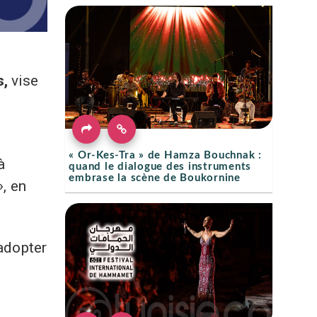
s,
vise
« Or-Kes-Tra » de Hamza Bouchnak :
à
quand le dialogue des instruments
embrase la scène de Boukornine
», en
’adopter