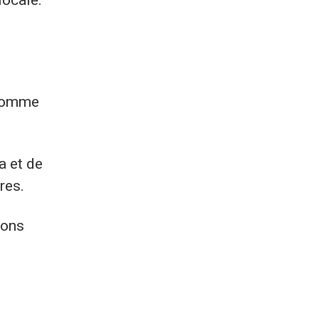
n
 comme
a et de
res.
ions