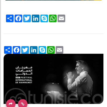
Share
Facebook
Twitter
LinkedIn
Skype
WhatsApp
Email
Share
Facebook
Twitter
LinkedIn
Skype
WhatsApp
Email