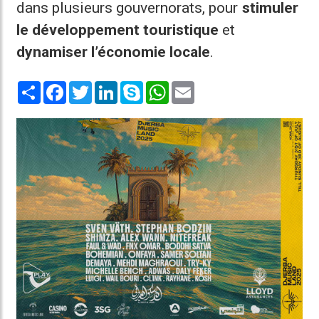
dans plusieurs gouvernorats, pour
stimuler
le développement touristique
et
dynamiser l’économie locale
.
Share
Facebook
Twitter
LinkedIn
Skype
WhatsApp
Email