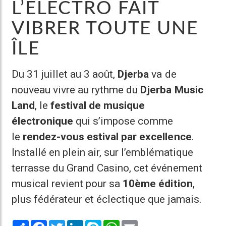
L’ÉLECTRO FAIT
VIBRER TOUTE UNE
ÎLE
Du 31 juillet au 3 août,
Djerba
va de
nouveau vivre au rythme du
Djerba Music
Land
, le
festival de musique
électronique
qui s’impose comme
le
rendez-vous estival par excellence
.
Installé en plein air, sur l’emblématique
terrasse du Grand Casino, cet événement
musical revient pour sa
10ème édition
,
plus fédérateur et éclectique que jamais.
Share
Facebook
Twitter
LinkedIn
Skype
WhatsApp
Email