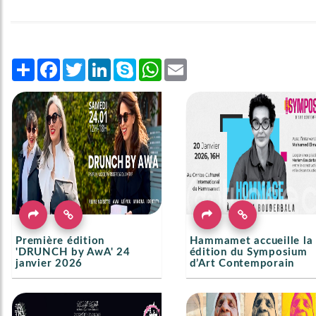
Share
Facebook
Twitter
LinkedIn
Skype
WhatsApp
Email
Première édition
Hammamet accueille la 
'DRUNCH by AwA' 24
édition du Symposium
janvier 2026
d’Art Contemporain