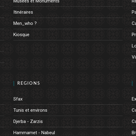
Musées et Monuments
R
Itinéraires
Pa
Men_who ?
Ca
Kiosque
Pr
L
Vi
REGIONS
Sfax
E
Tunis et environs
C
Djerba - Zarzis
Ca
Hammamet - Nabeul
B