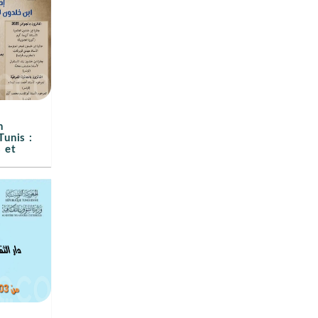
n
unis :
 et