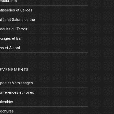
estaurants
tisseries et Délices
fés et Salons de thé
oduits du Terroir
ounges et Bar
ns et Alcool
EVENEMENTS
xpos et Vernissages
onférences et Foires
lendrier
rochures