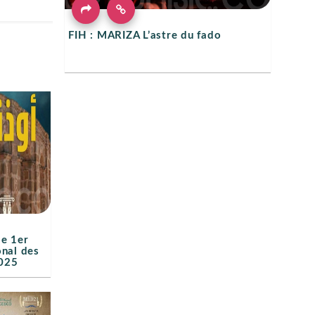
FIH : MARIZA L’astre du fado
le 1er
onal des
2025