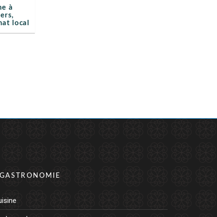
ne à
ers,
nat local
GASTRONOMIE
isine