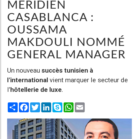
MÉRIDIEN
CASABLANCA :
OUSSAMA
MAKDOULI NOMMÉ
GENERAL MANAGER
Un nouveau
succès tunisien à
l’international
vient marquer le secteur de
l’
hôtellerie de luxe
.
Share
Facebook
Twitter
LinkedIn
Skype
WhatsApp
Email