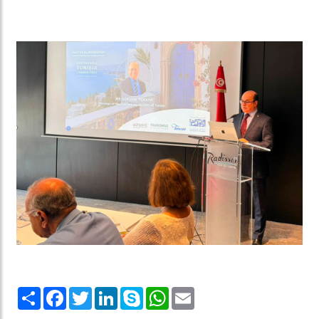
Share
Facebook
Twitter
LinkedIn
Skype
WhatsApp
Email