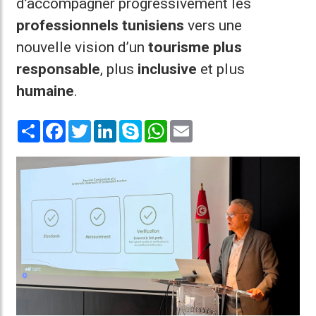
d’accompagner progressivement les
professionnels tunisiens
vers une
nouvelle vision d’un
tourisme plus
responsable
, plus
inclusive
et plus
humaine
.
Share
Facebook
Twitter
LinkedIn
Skype
WhatsApp
Email