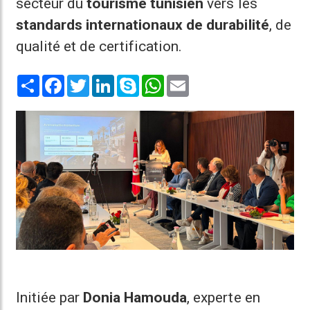
secteur du
tourisme tunisien
vers les
standards internationaux de durabilité
, de
qualité et de certification.
Share
Facebook
Twitter
LinkedIn
Skype
WhatsApp
Email
Initiée par
Donia Hamouda
, experte en