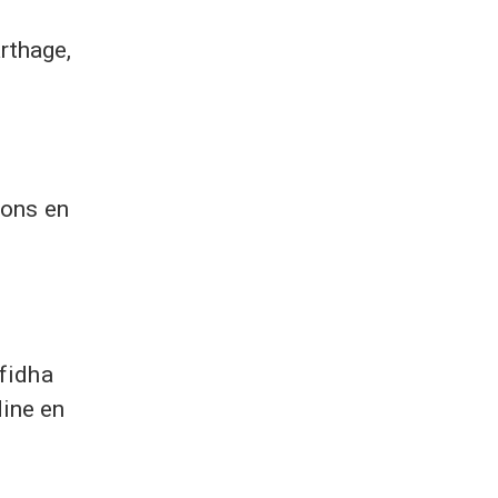
rthage,
ions en
nfidha
dine en