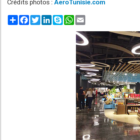
Crédits photos :
AeroTunisie.com
Share
Facebook
Twitter
LinkedIn
Skype
WhatsApp
Email