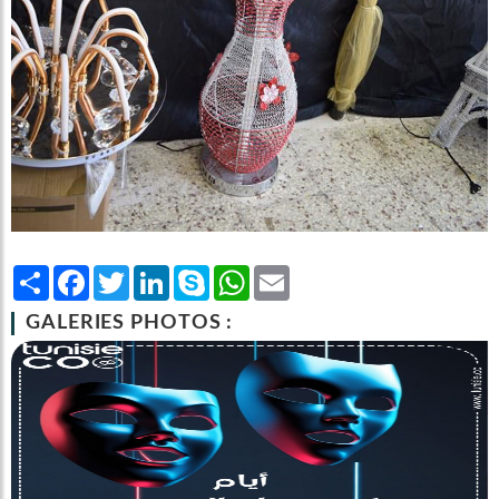
Share
Facebook
Twitter
LinkedIn
Skype
WhatsApp
Email
GALERIES PHOTOS :