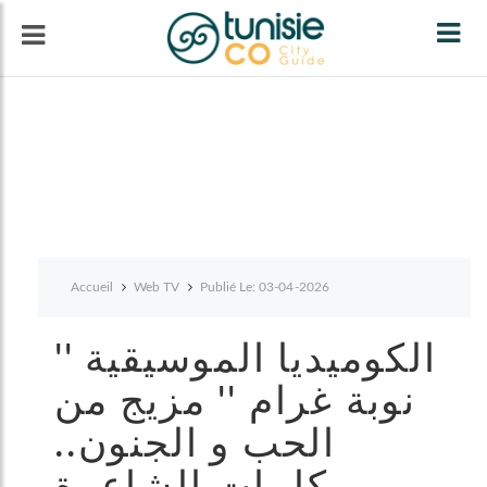
Tog
navi
Accueil
Web TV
Publié Le: 03-04-2026
الكوميديا الموسيقية ''
نوبة غرام '' مزيج من
الحب و الجنون..