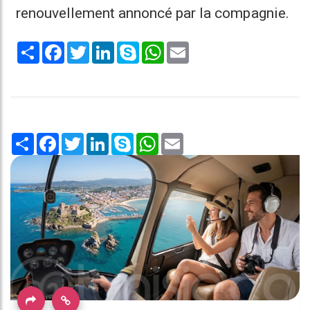
renouvellement annoncé par la compagnie.
Share
Facebook
Twitter
LinkedIn
Skype
WhatsApp
Email
Share
Facebook
Twitter
LinkedIn
Skype
WhatsApp
Email