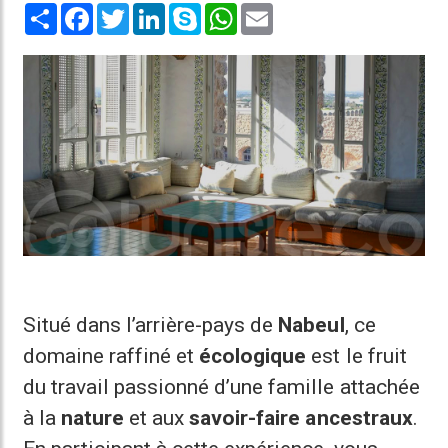
Share
Facebook
Twitter
LinkedIn
Skype
WhatsApp
Email
Situé dans l’arrière-pays de
Nabeul
, ce
domaine raffiné et
écologique
est le fruit
du travail passionné d’une famille attachée
à la
nature
et aux
savoir-faire ancestraux
.