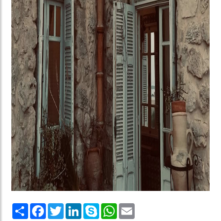
Share
Facebook
Twitter
LinkedIn
Skype
WhatsApp
Email