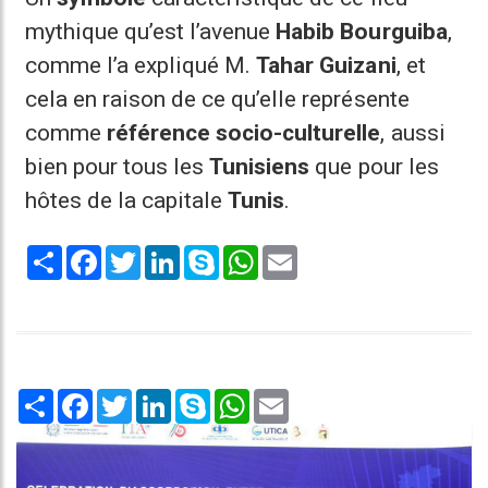
mythique qu’est l’avenue
Habib Bourguiba
,
comme l’a expliqué M.
Tahar Guizani
, et
cela en raison de ce qu’elle représente
comme
référence socio-culturelle
, aussi
bien pour tous les
Tunisiens
que pour les
hôtes de la capitale
Tunis
.
Share
Facebook
Twitter
LinkedIn
Skype
WhatsApp
Email
Share
Facebook
Twitter
LinkedIn
Skype
WhatsApp
Email