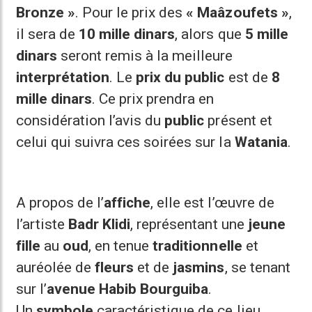
Bronze »
. Pour le prix des
« Maâzoufets »
,
il sera de
10 mille dinars
, alors que
5 mille
dinars
seront remis à la meilleure
interprétation
. Le
prix du public
est de
8
mille dinars
. Ce prix prendra en
considération l’avis du
public
présent et
celui qui suivra ces soirées sur la
Watania
.
A propos de l’
affiche
, elle est l’œuvre de
l’artiste
Badr Klidi
, représentant une
jeune
fille
au
oud
, en tenue
traditionnelle
et
auréolée de
fleurs
et de
jasmins
, se tenant
sur l’
avenue Habib Bourguiba
.
Un
symbole
caractéristique de ce lieu