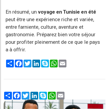
En résumé, un
voyage en Tunisie en été
peut être une expérience riche et variée,
entre farniente, culture, aventure et
gastronomie. Préparez bien votre séjour
pour profiter pleinement de ce que le pays
a à offrir.
Share
Facebook
Twitter
LinkedIn
Skype
WhatsApp
Email
Share
Facebook
Twitter
LinkedIn
Skype
WhatsApp
Email