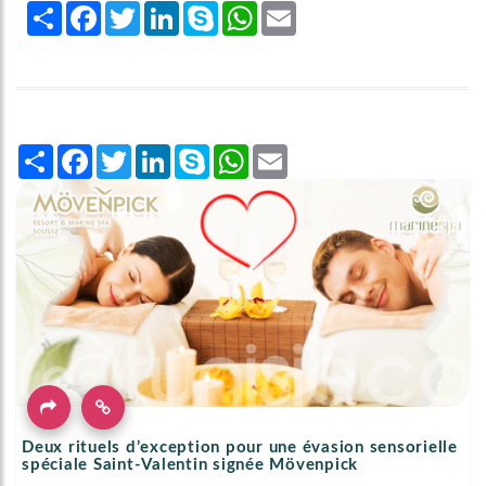
Share
Facebook
Twitter
LinkedIn
Skype
WhatsApp
Email
Share
Facebook
Twitter
LinkedIn
Skype
WhatsApp
Email
Deux rituels d’exception pour une évasion sensorielle
spéciale Saint-Valentin signée Mövenpick