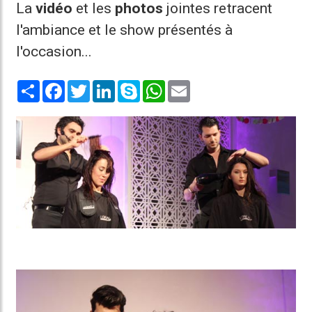
La
vidéo
et les
photos
jointes retracent
l'ambiance et le show présentés à
l'occasion...
Share
Facebook
Twitter
LinkedIn
Skype
WhatsApp
Email