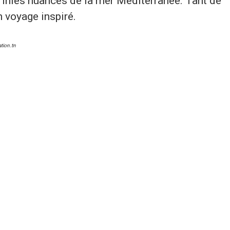
infinies nuances de la mer Méditerranée. Tant de
n voyage inspiré.
ion.tn