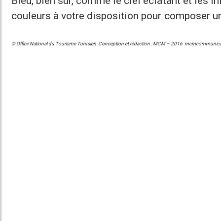
Bleu, bien sûr, comme le ciel éclatant et les 
couleurs à votre disposition pour composer u
© Office National du Tourisme Tunisien
Conception et rédaction : MCM – 2016
mcmcommunicat