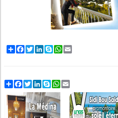
Share
Facebook
Twitter
LinkedIn
Skype
WhatsApp
Email
Share
Facebook
Twitter
LinkedIn
Skype
WhatsApp
Email