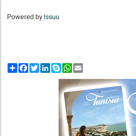
Powered by
Issuu
Share
Facebook
Twitter
LinkedIn
Skype
WhatsApp
Email