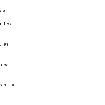
sie.
nt les
, les
oles,
sent au